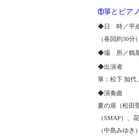
箏とピア
①
◆日 時／平成3
（各回約30分
◆場 所／鶴
◆出演者
箏：松下 知代
◆演奏曲
夏の扉（松田
（SMAP）、
（中島みゆき