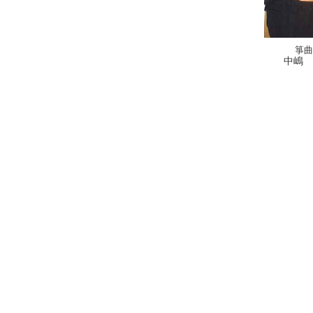
箏曲
中嶋 