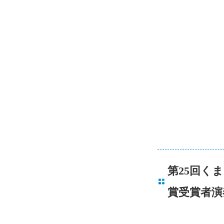
第25回く
賞受賞者演