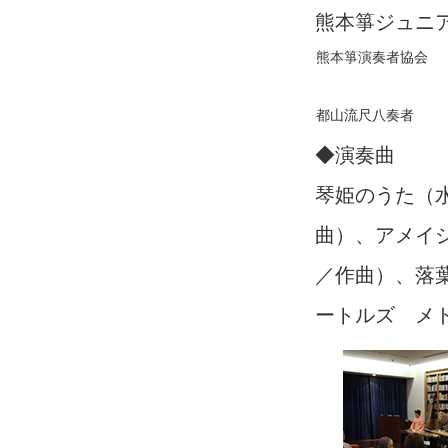
熊本箏ジュニ
熊本箏演奏者協会
都山流尺八奏者
◆演奏曲
琴姫のうた（
曲）、アメイ
／作曲）、落
ートルズ メ