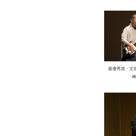
最優秀賞・文
﨑