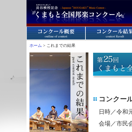
ホーム
> これまでの結果
コンクー
日時／令和元年6
会場／市民