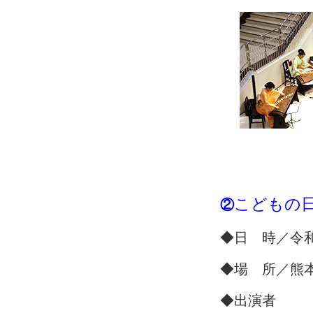
こどもの日
②
◆日 時／令和元
◆場 所／熊
◆出演者