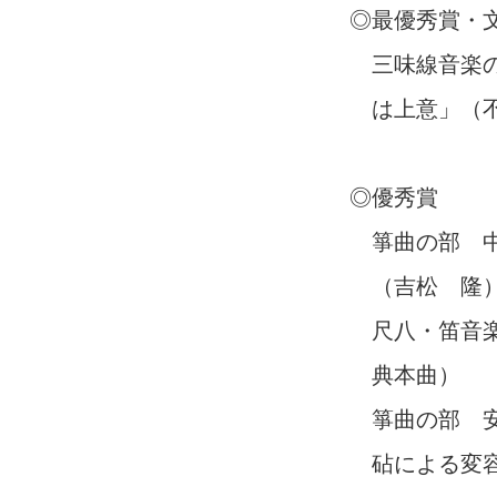
◎最優秀賞・
三味線音楽
は上意」（
◎優秀賞
箏曲の部 
（吉松 隆
尺八・笛音楽
典本曲）
箏曲の部 
砧による変