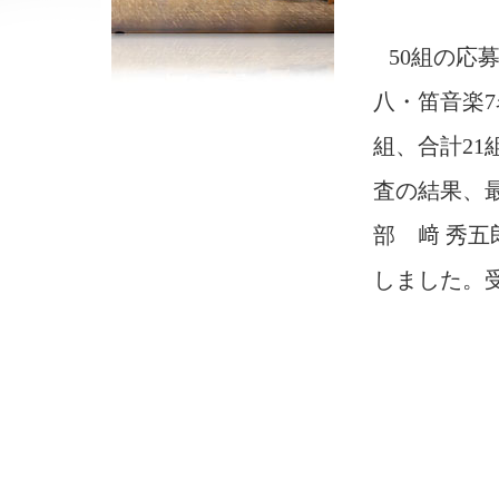
50組の応
八・笛音楽7
組、合計2
査の結果、
部 﨑 秀
しました。